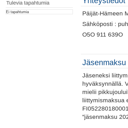
Yhteystiedot
Tulevia tapahtumia
Ei tapahtumia
Päijät-Hämeen M
Sähköposti : pu
O5O 911 639O
Jäsenmaksu
Jäseneksi liittym
hyväksynnällä.
mielii pikkujoul
liittymismaksua 
FI0522801800011
"jäsenmaksu 20