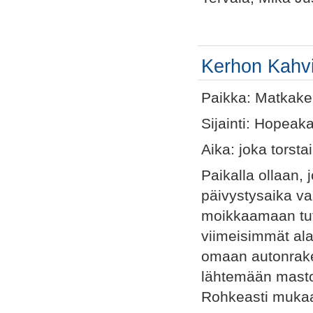
Kerhon Kahvi-
Paikka: Matkake
Sijainti: Hopeaka
Aika: joka torsta
Paikalla ollaan, 
päivystysaika va
moikkaamaan tut
viimeisimmät ala
omaan autonrake
lähtemään masto
Rohkeasti mukaan