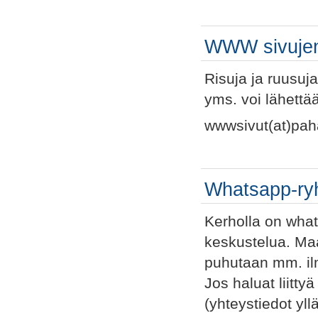
WWW sivujen 
Risuja ja ruusuj
yms. voi lähettä
wwwsivut(at)pa
Whatsapp-r
Kerholla on what
keskustelua. Maas
puhutaan mm. il
Jos haluat liitt
(yhteystiedot yllä