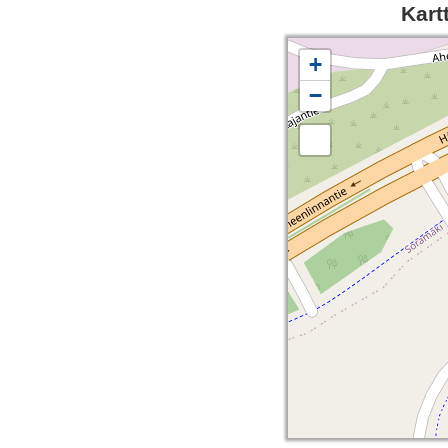
Kart
+
−