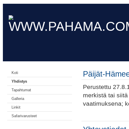
Päijät-Hämee
Koti
Yhdistys
Perustettu 27.8.1
Tapahtumat
merkistä tai sii
Galleria
vaatimuksena; ke
Linkit
Safarivarusteet