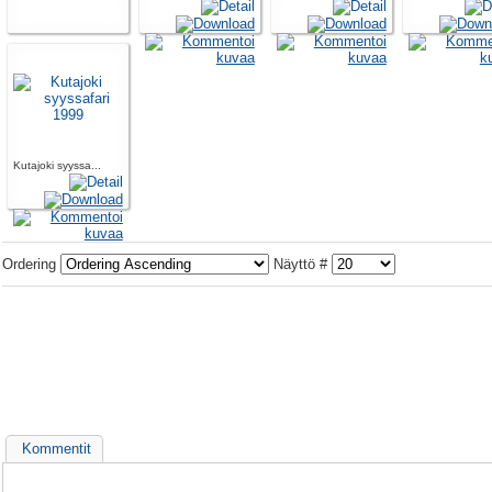
Kutajoki syyssa...
Ordering
Näyttö #
Kommentit